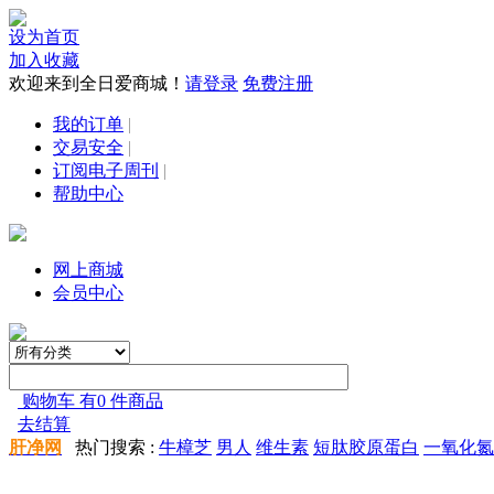
设为首页
加入收藏
欢迎来到全日爱商城！
请登录
免费注册
我的订单
|
交易安全
|
订阅电子周刊
|
帮助中心
网上商城
会员中心
购物车 有0 件商品
去结算
肝净网
热门搜索 :
牛樟芝
男人
维生素
短肽胶原蛋白
一氧化氮