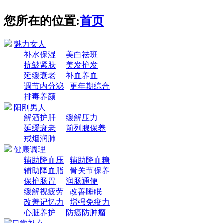
您所在的位置:
首页
魅力女人
补水保湿
美白祛班
抗皱紧肤
美发护发
延缓衰老
补血养血
调节内分泌
更年期综合
排毒养颜
阳刚男人
解酒护肝
缓解压力
延缓衰老
前列腺保养
戒烟润肺
健康调理
辅助降血压
辅助降血糖
辅助降血脂
骨关节保养
保护肠胃
润肠通便
缓解视疲劳
改善睡眠
改善记忆力
增强免疫力
心脏养护
防癌防肿瘤