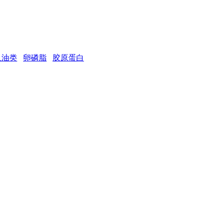
鱼油类
卵磷脂
胶原蛋白