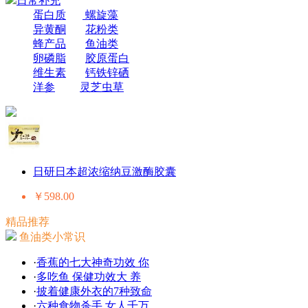
日常补充
蛋白质
螺旋藻
异黄酮
花粉类
蜂产品
鱼油类
卵磷脂
胶原蛋白
维生素
钙铁锌硒
洋参
灵芝虫草
日研日本超浓缩纳豆激酶胶囊
￥598.00
精品推荐
鱼油类小常识
·
香蕉的七大神奇功效 你
·
多吃鱼 保健功效大 养
·
披着健康外衣的7种致命
·
六种食物杀手 女人千万