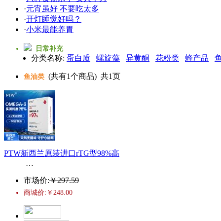
·
元宵虽好 不要吃太多
·
开灯睡觉好吗？
·
小米最能养胃
日常补充
分类名称:
蛋白质
螺旋藻
异黄酮
花粉类
蜂产品
(共有
1
个商品) 共
1
页
鱼油类
PTW新西兰原装进口rTG型98%高
…
市场价:
￥297.59
商城价:￥248.00