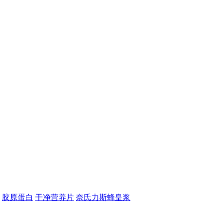
胶原蛋白
干净营养片
奈氏力斯蜂皇浆