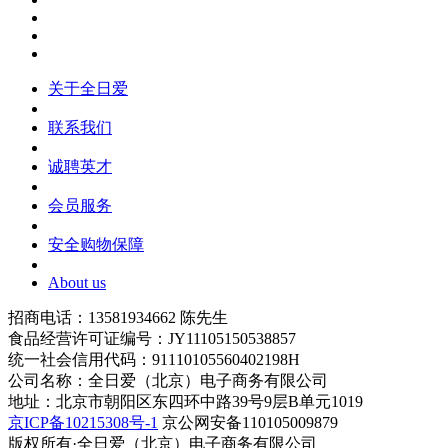
关于全日爱
联系我们
诚聘英才
会员服务
安全购物保障
About us
招商电话：13581934662 陈先生
食品经营许可证编号：JY11105150538857
统一社会信用代码：91110105560402198H
公司名称：全日爱（北京）电子商务有限公司
地址：北京市朝阳区东四环中路39号9层B单元1019
京ICP备10215308号-1
京公网安备110105009879
版权所有·全日爱（北京）电子商务有限公司