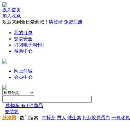
设为首页
加入收藏
欢迎来到全日爱商城！
请登录
免费注册
我的订单
|
交易安全
|
订阅电子周刊
|
帮助中心
网上商城
会员中心
购物车 有0 件商品
去结算
肝净网
热门搜索 :
牛樟芝
男人
维生素
短肽胶原蛋白
一氧化氮