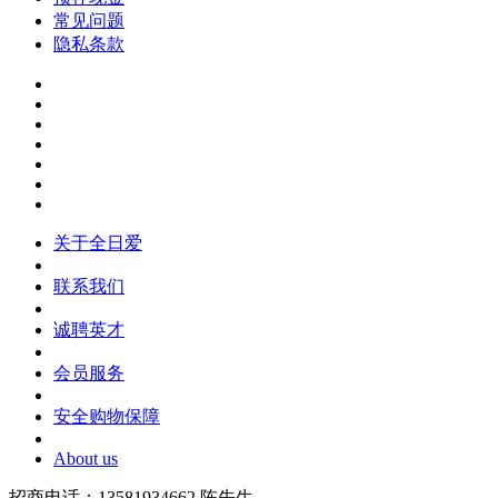
常见问题
隐私条款
关于全日爱
联系我们
诚聘英才
会员服务
安全购物保障
About us
招商电话：13581934662 陈先生