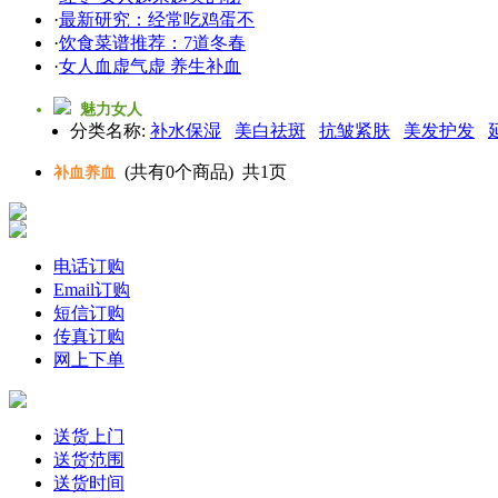
·
最新研究：经常吃鸡蛋不
·
饮食菜谱推荐：7道冬春
·
女人血虚气虚 养生补血
魅力女人
分类名称:
补水保湿
美白祛斑
抗皱紧肤
美发护发
(共有
0
个商品) 共
1
页
补血养血
电话订购
Email订购
短信订购
传真订购
网上下单
送货上门
送货范围
送货时间