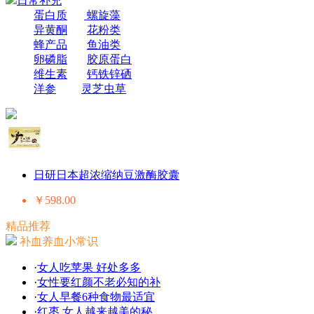
日常补充
蛋白质
螺旋藻
异黄酮
花粉类
蜂产品
鱼油类
卵磷脂
胶原蛋白
维生素
钙铁锌硒
洋参
灵芝虫草
日研日本超浓缩纳豆激酶胶囊
￥598.00
精品推荐
补血养血小常识
·
女人吃苹果 好处多多
·
女性要红颜不老必知的补
·
女人早餐6种食物最适宜
·
红枣 女人越来越美的秘