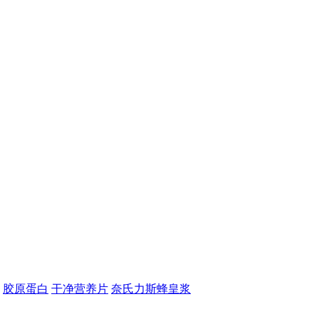
胶原蛋白
干净营养片
奈氏力斯蜂皇浆