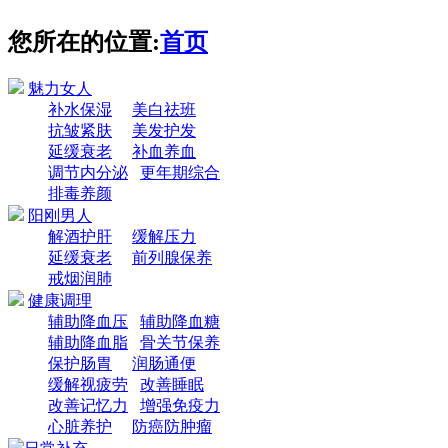
您所在的位置:
首页
魅力女人
补水保湿
美白祛班
抗皱紧肤
美发护发
延缓衰老
补血养血
调节内分泌
更年期综合
排毒养颜
阳刚男人
解酒护肝
缓解压力
延缓衰老
前列腺保养
戒烟润肺
健康调理
辅助降血压
辅助降血糖
辅助降血脂
骨关节保养
保护肠胃
润肠通便
缓解视疲劳
改善睡眠
改善记忆力
增强免疫力
心脏养护
防癌防肿瘤