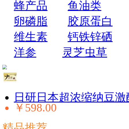
蜂产品
鱼油类
卵磷脂
胶原蛋白
维生素
钙铁锌硒
洋参
灵芝虫草
日研日本超浓缩纳豆激
￥598.00
精品推荐