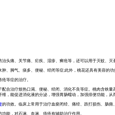
治头痛、关节痛、疟疾、湿疹、癣疮等，还可以用于灭蚊、灭
肿、脚气、痰多、便秘、经闭等症;此外，桃花还具有美容的功
痔疮等症的治疗。
配合治疗烦热口渴、便秘、经闭、消化不良等症。桃肉含铁量高
纤维，能促进消化液的分泌，增强胃肠蠕动，加强排便功能，从
便
的功效。临床上常用于治疗血瘀闭经、痛经、跌打损伤、肠痈
功能，对石淋、血淋、痔疮有辅助治疗作用。