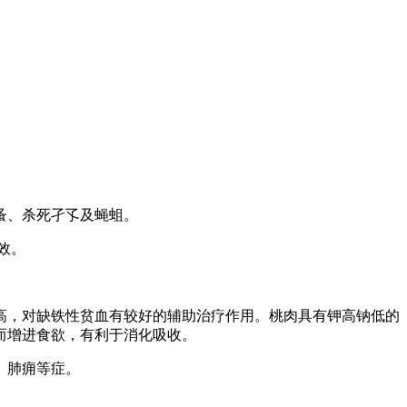
蚤、杀死孑孓及蝇蛆。
效。
，对缺铁性贫血有较好的辅助治疗作用。桃肉具有钾高钠低的
而增进食欲，有利于消化吸收。
、肺痈等症。