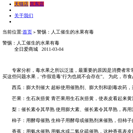
天猫店
京东店
关于我们
当前位置:
首页
警惕：人工催生的水果有毒
>
警惕：人工催生的水果有毒
全日爱商城 2011-03-04
专家分析，毒水果之所以泛滥，最重要的原因是消费者常常“
买这些问题水果，‘作假造毒’行为也就不会存在”。 为此，市
西瓜：膨大剂催大 超标使用催熟剂、膨大剂和剧毒农药，
芒果：生石灰捂黄 青芒果用生石灰捂黄，使表皮看起来黄
梨：催长素令其早熟 使用膨大素、催长素令其早熟，再用漂
柿子：用酵母催熟 生柿子用酵母或催熟剂来催熟，但柿子的
香蕉：用氨水催熟 用氨水或二氧化硫催熟，这种香蕉表皮嫩