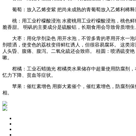
葡萄：放入乙烯变紫 把尚未成熟的青葡萄放入乙烯利稀释溶
桃：用工业柠檬酸浸泡 水蜜桃用工业柠檬酸浸泡，桃色鲜红
脆香甜。 明矾的主要成分是硫酸铝，长期食用会导致骨质增
大枣：用化学剂染色 用开水泡，不管多青的枣用开水一泡利
剂喷洒，使变色的荔枝变得鲜红诱人，但很容易腐坏。 这类
人头昏、腹痛、腹泻。二氧化硫还会致癌。 桂圆：喷洒硫变艳
嗽。
柑橘：工业石蜡抛光 柑橘类水果储存中超量使用防腐剂，在
忆力下降、贫血等症状。
苹果：催红素增色 用膨大素催个，催红素增色，防腐剂保鲜
相。