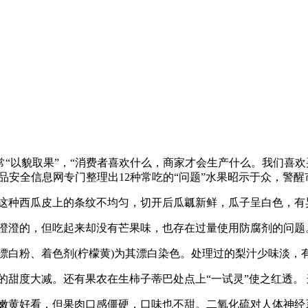
以貌取果”，“消费者喜欢什么，商家才会生产什么。我们喜欢
食品安全信息网专门整理出12种常吃的“问题”水果昭示于众，警
这种西瓜皮上的条纹不均匀，切开后瓜瓤新鲜，瓜子呈白色，有
澄澄的，但吃起来却没有芒果味，也存在过量使用防腐剂的问题
白粉、着色剂(柠檬黄)为其漂白染色。处理过的梨汁少味淡，
甜度大减。还有果农在生柿子蒂巴处点上“一试灵”使之红透。
黄好看，但果肉口感僵硬，口味也不甜。二氧化硫对人体神经