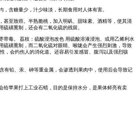
均，含糖量少，汁少味淡，长期食用对人体有害。
，甚至致癌。半熟脆桃，加入明矾、甜味素、酒精等，使其清
用硫磺熏制，还会有二氧化硫的残留。
带毒。 荔枝：硫酸浸泡改色 用硫酸溶液浸泡、或用乙烯利水
用硫磺熏制，而二氧化硫对眼睛、喉咙会产生强烈刺激，导致
蚀性，会灼伤人的消化道。还容易引发感冒、腹泻以及强烈咳
中含有铅、汞、砷等重金属，会渗透到果肉中，使用后会导致记
会给苹果打上工业石蜡，目的是保持水分，是果体鲜亮有卖