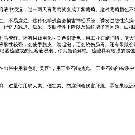
液中浸湿，过一两天青葡萄就变成了紫葡萄。这种葡萄颜色不
、不易腐烂。这种化学残留会损害神经系统，诱发过敏性疾病
生、记忆力减退、痴呆、皮肤弹性下降以及皱纹增多等问题。白桃
马变红。还有果贩用化学染色剂染色，用工业石蜡打蜡，使大枣
溶液酸性较强，会使手脱皮、嘴起泡，还会烧伤肠胃。还有果贩会
 喷洒硫酸或酸性溶液浸泡，使其颜色鲜艳。硫酸具有较强的腐
出售中用着色剂“美容”，用工业石蜡抛光。 工业石蜡的杂质
。过量使用膨大素、催红素、防腐剂会伤害肝脏。零售果贩还