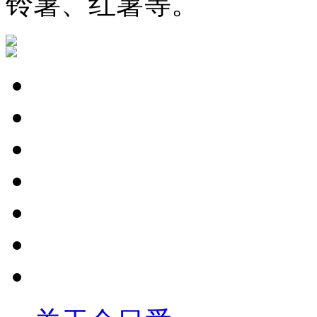
铃薯、红薯等。