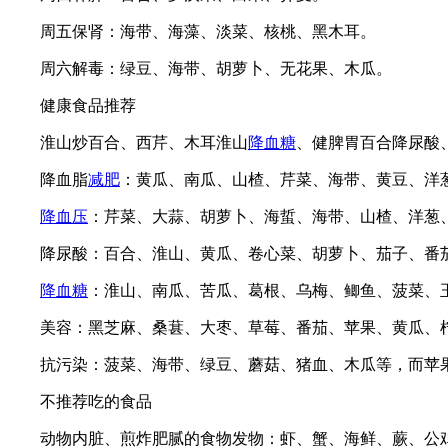
周五保肾：海带、海藻、淡菜、核桃、黑木耳。
周六解毒：绿豆、海带、胡萝卜、无花果、木瓜。
健康食品推荐
淮山炒百合、西芹、木耳淮山
降血糖
、健脾胃百合降尿酸
降血脂
减肥
：黄瓜、南瓜、山楂、芹菜、海带、黄豆、洋
降血压
：芹菜、大蒜、胡萝卜、海蜇、海带、山楂、洋葱
降尿酸：百合、淮山、黄瓜、卷心菜、胡萝卜、茄子、番茄
降血糖
：淮山、南瓜、苦瓜、葛根、乌梅、鲫鱼、菠菜、
美容：黑芝麻、桑葚、大枣、草莓、番茄、苹果、黄瓜、柠
抗污染：菠菜、海带、绿豆、蘑菇、猪血、木瓜等，而苹果
不推荐吃的食品
动物内脏、煎炸肥腻的食物发物：虾、蟹、海鲜、蕨、公鸡