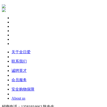
关于全日爱
联系我们
诚聘英才
会员服务
安全购物保障
About us
招商电话：13581934662 陈先生