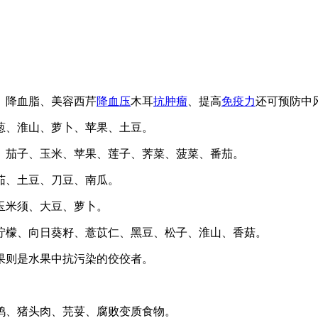
、降血脂、美容西芹
降血压
木耳
抗肿瘤
、提高
免疫力
还可预防中
葱、淮山、萝卜、苹果、土豆。
、茄子、玉米、苹果、莲子、荠菜、菠菜、番茄。
、土豆、刀豆、南瓜。
玉米须、大豆、萝卜。
檬、向日葵籽、薏苡仁、黑豆、松子、淮山、香菇。
则是水果中抗污染的佼佼者。
、猪头肉、芫荽、腐败变质食物。